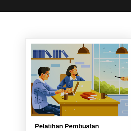
L
DTA Square ( Downtown Area ) Seturan Jl.
Seturan Raya No.9a, Kledokan, Caturtunggal,
Pelatihan Pembuatan
Kec. Depok, Kabupaten Sleman, DIY 55281