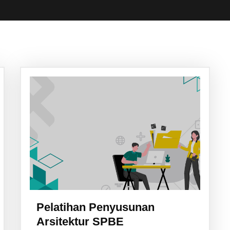
inks
N
Par
Karir
Produk
Pelatihan Penyusunan
SPBE Knowledge
FAQ
Arsitektur SPBE