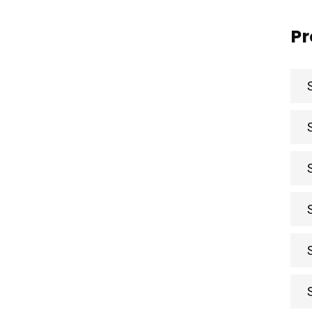
Pr
inks
N
Par
Karir
Produk
SPBE Knowledge
FAQ
Contact
Download
Portfolio
Konsultasi SPBE