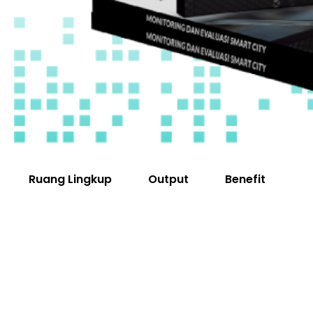
L
Ruang Lingkup
Output
Benefit
DTA Square ( Downtown Area ) Seturan Jl.
Seturan Raya No.9a, Kledokan, Caturtunggal,
Kec. Depok, Kabupaten Sleman, DIY 55281
+62 821-6000-8085
info@digitama.consulting