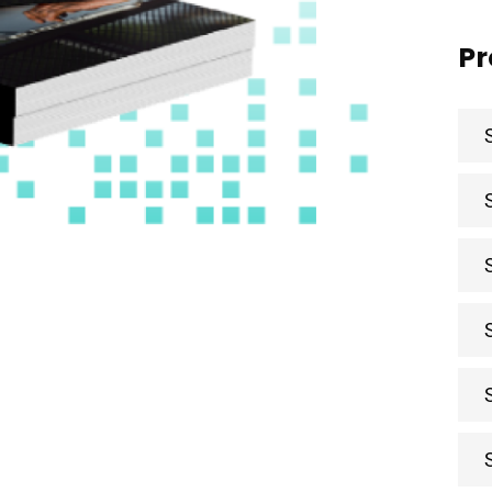
Pr
inks
N
Par
Karir
Produk
SPBE Knowledge
FAQ
Contact
Download
Portfolio
Konsultasi SPBE