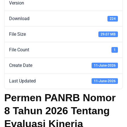
Version
Download
224
File Size
29.07 MB
File Count
1
Create Date
11-June-2026
Last Updated
11-June-2026
Permen PANRB Nomor
8 Tahun 2026 Tentang
Evaluasi Kinerja