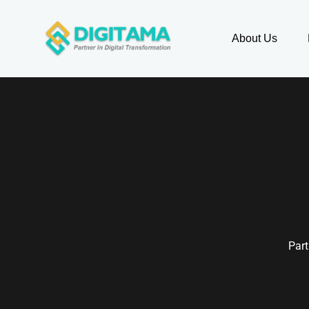
About Us
Part