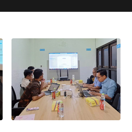
inks
N
Par
Karir
Produk
Rapat Penyusunan SOP
SPBE Knowledge
FAQ
Disaster Recovery Planning
Pemerintah Provinsi Jawa
Contact
Download
Tengah
Portfolio
Konsultasi SPBE