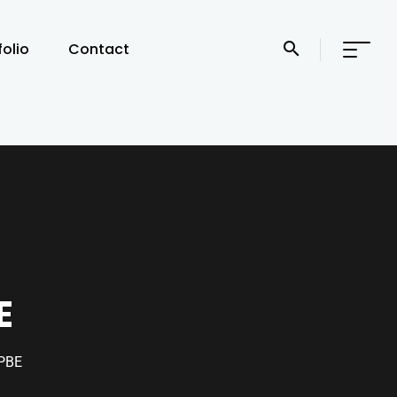
folio
Contact
E
PBE