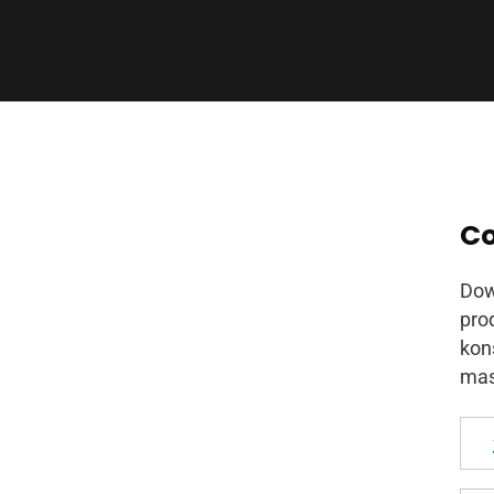
Co
Dow
pro
kon
mas