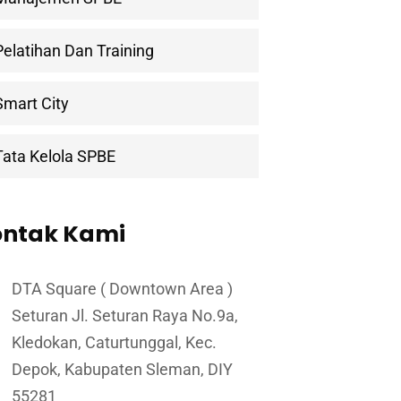
Pelatihan Dan Training
Smart City
Tata Kelola SPBE
ontak Kami
ewsletter
DTA Square ( Downtown Area )
Seturan Jl. Seturan Raya No.9a,
tner in Digital Transformation
Kledokan, Caturtunggal, Kec.
Depok, Kabupaten Sleman, DIY
55281