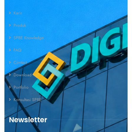
Karir
Produk
SPBE Knowledge
FAQ
Contact
Download
Portfolio
Konsultasi SPBE
Newsletter