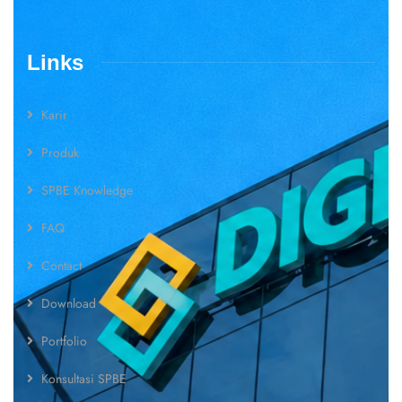
Links
Karir
Produk
SPBE Knowledge
FAQ
Contact
Download
Portfolio
Konsultasi SPBE