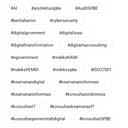
#AI
#arsitekturspbe
#AuditSPBE
#beritahariini
#cybersecurity
#digitalgoverment
#digitalisasi
#digitaltransformation
#digitamaconsulting
#egovernment
#indeksKAMI
#IndeksPEMDI
#indeksspbe
#ISO27001
#keamanandigital
#keamananinfomrasi
#keamananinformasi
#konsultanindonesia
#konsultanIT
#konsultankeamananIT
#konsultanpemerintahdigital
#konsultanSPBE