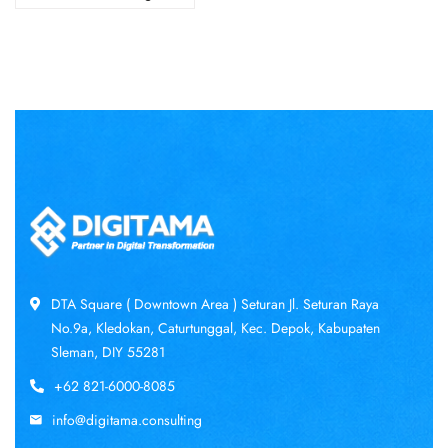
DTA Square ( Downtown Area ) Seturan Jl. Seturan Raya
No.9a, Kledokan, Caturtunggal, Kec. Depok, Kabupaten
Sleman, DIY 55281
+62 821-6000-8085
info@digitama.consulting