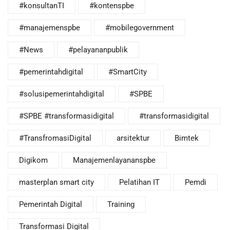
#konsultanTI
#kontenspbe
#manajemenspbe
#mobilegovernment
#News
#pelayananpublik
#pemerintahdigital
#SmartCity
#solusipemerintahdigital
#SPBE
#SPBE #transformasidigital
#transformasidigital
#TransfromasiDigital
arsitektur
Bimtek
Digikom
Manajemenlayananspbe
masterplan smart city
Pelatihan IT
Pemdi
Pemerintah Digital
Training
Transformasi Digital