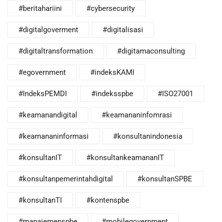
#beritahariini
#cybersecurity
#digitalgoverment
#digitalisasi
#digitaltransformation
#digitamaconsulting
#egovernment
#indeksKAMI
#IndeksPEMDI
#indeksspbe
#ISO27001
#keamanandigital
#keamananinfomrasi
#keamananinformasi
#konsultanindonesia
#konsultanIT
#konsultankeamananIT
#konsultanpemerintahdigital
#konsultanSPBE
#konsultanTI
#kontenspbe
#manajemenspbe
#mobilegovernment