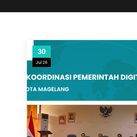
30
Jul 26