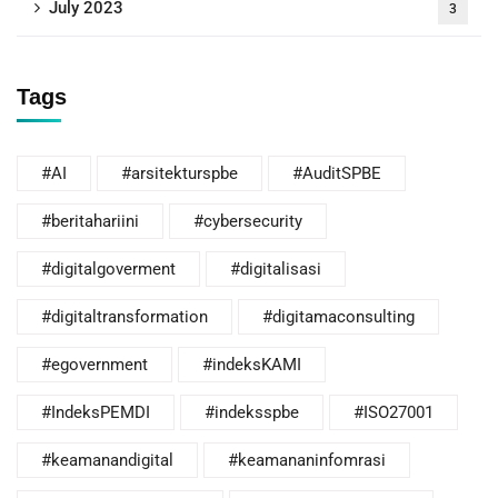
July 2023
3
Tags
#AI
#arsitekturspbe
#AuditSPBE
#beritahariini
#cybersecurity
#digitalgoverment
#digitalisasi
#digitaltransformation
#digitamaconsulting
#egovernment
#indeksKAMI
#IndeksPEMDI
#indeksspbe
#ISO27001
#keamanandigital
#keamananinfomrasi