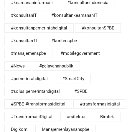
#keamananinformasi
#konsultanindonesia
#konsultanIT
#konsultankeamananIT
#konsultanpemerintahdigital
#konsultanSPBE
#konsultanTI
#kontenspbe
#manajemenspbe
#mobilegovernment
#News
#pelayananpublik
#pemerintahdigital
#SmartCity
#solusipemerintahdigital
#SPBE
#SPBE #transformasidigital
#transformasidigital
#TransfromasiDigital
arsitektur
Bimtek
Digikom
Manajemenlayananspbe