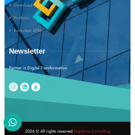
Download
Portfolio
Konsultasi SPBE
Newsletter
Partner in Digital Transformation
2026
© All rights reserved
Digitama Consulting