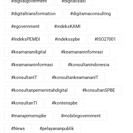
#digitalgoverment
#digitalisasi
#digitaltransformation
#digitamaconsulting
#egovernment
#indeksKAMI
#IndeksPEMDI
#indeksspbe
#ISO27001
#keamanandigital
#keamananinfomrasi
#keamananinformasi
#konsultanindonesia
#konsultanIT
#konsultankeamananIT
#konsultanpemerintahdigital
#konsultanSPBE
#konsultanTI
#kontenspbe
#manajemenspbe
#mobilegovernment
#News
#pelayananpublik