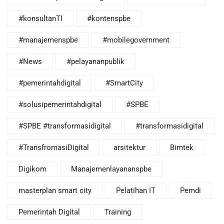
#konsultanTI
#kontenspbe
#manajemenspbe
#mobilegovernment
#News
#pelayananpublik
#pemerintahdigital
#SmartCity
#solusipemerintahdigital
#SPBE
#SPBE #transformasidigital
#transformasidigital
#TransfromasiDigital
arsitektur
Bimtek
Digikom
Manajemenlayananspbe
masterplan smart city
Pelatihan IT
Pemdi
Pemerintah Digital
Training