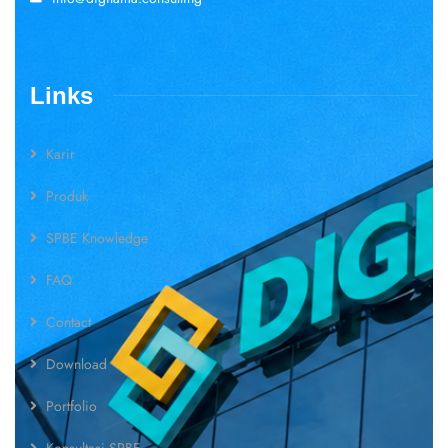
Links
Karir
Produk
SPBE Knowledge
FAQ
Contact
Download
Portfolio
Konsultasi SPBE