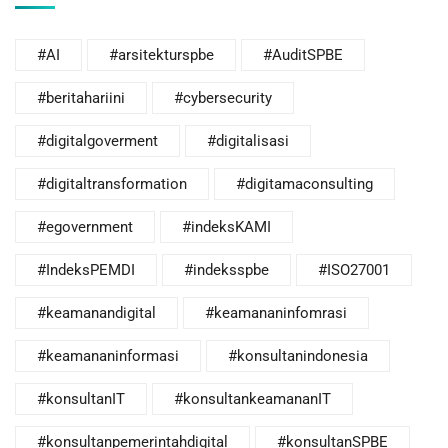
#AI
#arsitekturspbe
#AuditSPBE
#beritahariini
#cybersecurity
#digitalgoverment
#digitalisasi
#digitaltransformation
#digitamaconsulting
#egovernment
#indeksKAMI
#IndeksPEMDI
#indeksspbe
#ISO27001
#keamanandigital
#keamananinfomrasi
#keamananinformasi
#konsultanindonesia
#konsultanIT
#konsultankeamananIT
#konsultanpemerintahdigital
#konsultanSPBE