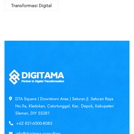
Transformasi Digital
DTA Square ( Downtown Area ) Seturan Jl. Seturan Raya
No.9a, Kledokan, Caturtunggal, Kec. Depok, Kabupaten
Sleman, DIY 55281
+62 821-6000-8085
info@digitama.consulting