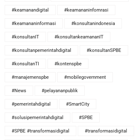
#keamanandigital
#keamananinfomrasi
#keamananinformasi
#konsultanindonesia
#konsultanIT
#konsultankeamananIT
#konsultanpemerintahdigital
#konsultanSPBE
#konsultanTI
#kontenspbe
#manajemenspbe
#mobilegovernment
#News
#pelayananpublik
#pemerintahdigital
#SmartCity
#solusipemerintahdigital
#SPBE
#SPBE #transformasidigital
#transformasidigital