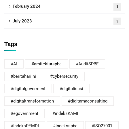
February 2024
1
July 2023
3
Tags
#AI
#arsitekturspbe
#AuditSPBE
#beritahariini
#cybersecurity
#digitalgoverment
#digitalisasi
#digitaltransformation
#digitamaconsulting
#egovernment
#indeksKAMI
#IndeksPEMDI
#indeksspbe
#ISO27001