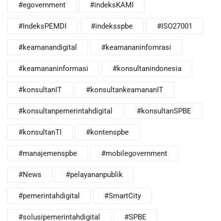
#egovernment
#indeksKAMI
#IndeksPEMDI
#indeksspbe
#ISO27001
#keamanandigital
#keamananinfomrasi
#keamananinformasi
#konsultanindonesia
#konsultanIT
#konsultankeamananIT
#konsultanpemerintahdigital
#konsultanSPBE
#konsultanTI
#kontenspbe
#manajemenspbe
#mobilegovernment
#News
#pelayananpublik
#pemerintahdigital
#SmartCity
#solusipemerintahdigital
#SPBE