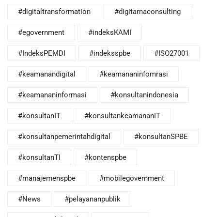
#digitaltransformation
#digitamaconsulting
#egovernment
#indeksKAMI
#IndeksPEMDI
#indeksspbe
#ISO27001
#keamanandigital
#keamananinfomrasi
#keamananinformasi
#konsultanindonesia
#konsultanIT
#konsultankeamananIT
#konsultanpemerintahdigital
#konsultanSPBE
#konsultanTI
#kontenspbe
#manajemenspbe
#mobilegovernment
#News
#pelayananpublik