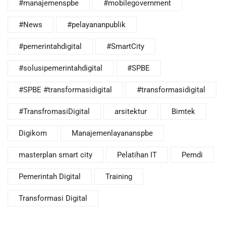
#manajemenspbe
#mobilegovernment
#News
#pelayananpublik
#pemerintahdigital
#SmartCity
#solusipemerintahdigital
#SPBE
#SPBE #transformasidigital
#transformasidigital
#TransfromasiDigital
arsitektur
Bimtek
Digikom
Manajemenlayananspbe
masterplan smart city
Pelatihan IT
Pemdi
Pemerintah Digital
Training
Transformasi Digital