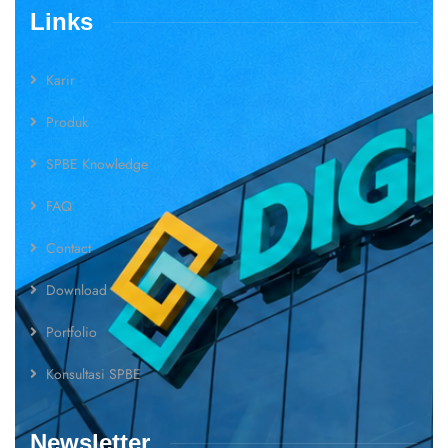
Links
Karir
Produk
SPBE Knowledge
FAQ
Contact
Download
Portfolio
Konsultasi SPBE
Newsletter