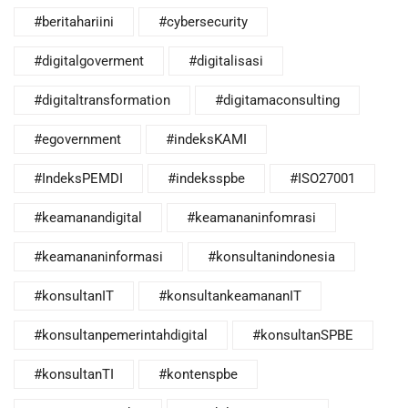
#beritahariini
#cybersecurity
#digitalgoverment
#digitalisasi
#digitaltransformation
#digitamaconsulting
#egovernment
#indeksKAMI
#IndeksPEMDI
#indeksspbe
#ISO27001
#keamanandigital
#keamananinfomrasi
#keamananinformasi
#konsultanindonesia
#konsultanIT
#konsultankeamananIT
#konsultanpemerintahdigital
#konsultanSPBE
#konsultanTI
#kontenspbe