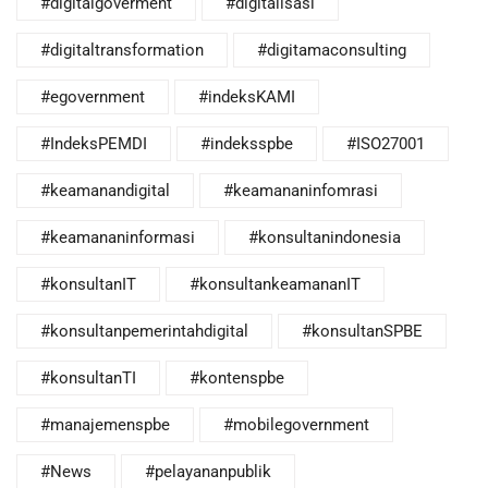
#digitalgoverment
#digitalisasi
#digitaltransformation
#digitamaconsulting
#egovernment
#indeksKAMI
#IndeksPEMDI
#indeksspbe
#ISO27001
#keamanandigital
#keamananinfomrasi
#keamananinformasi
#konsultanindonesia
#konsultanIT
#konsultankeamananIT
#konsultanpemerintahdigital
#konsultanSPBE
#konsultanTI
#kontenspbe
#manajemenspbe
#mobilegovernment
#News
#pelayananpublik