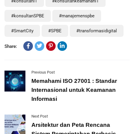
#konsultanIT
#konsultankeamananIT
#konsultanSPBE
#manajemenspbe
#SmartCity
#SPBE
#transformasidigital
Share:
Previous Post
Memahami ISO 27001 : Standar
Internasional untuk Keamanan
Informasi
Next Post
Arsitektur dan Peta Rencana
Sistem Pemerintahan Berbasis