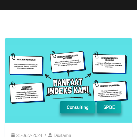
Consulting
SPBE
31-July-2024
Digitama