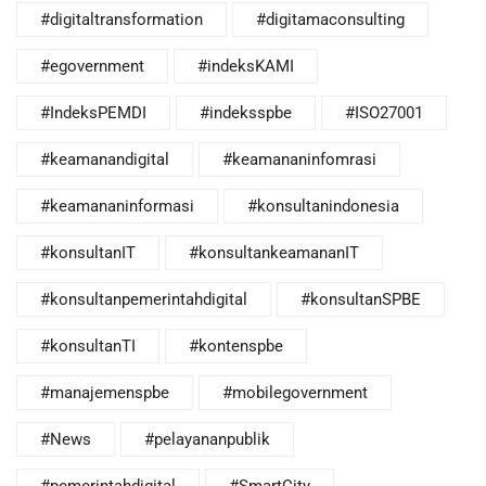
#digitaltransformation
#digitamaconsulting
#egovernment
#indeksKAMI
#IndeksPEMDI
#indeksspbe
#ISO27001
#keamanandigital
#keamananinfomrasi
#keamananinformasi
#konsultanindonesia
#konsultanIT
#konsultankeamananIT
#konsultanpemerintahdigital
#konsultanSPBE
#konsultanTI
#kontenspbe
#manajemenspbe
#mobilegovernment
#News
#pelayananpublik
#pemerintahdigital
#SmartCity