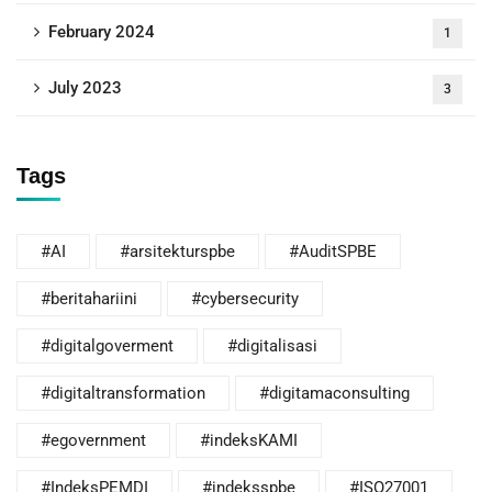
February 2024
1
July 2023
3
Tags
#AI
#arsitekturspbe
#AuditSPBE
#beritahariini
#cybersecurity
#digitalgoverment
#digitalisasi
#digitaltransformation
#digitamaconsulting
#egovernment
#indeksKAMI
#IndeksPEMDI
#indeksspbe
#ISO27001