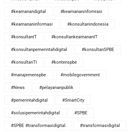
#keamanandigital
#keamananinfomrasi
#keamananinformasi
#konsultanindonesia
#konsultanIT
#konsultankeamananIT
#konsultanpemerintahdigital
#konsultanSPBE
#konsultanTI
#kontenspbe
#manajemenspbe
#mobilegovernment
#News
#pelayananpublik
#pemerintahdigital
#SmartCity
#solusipemerintahdigital
#SPBE
#SPBE #transformasidigital
#transformasidigital