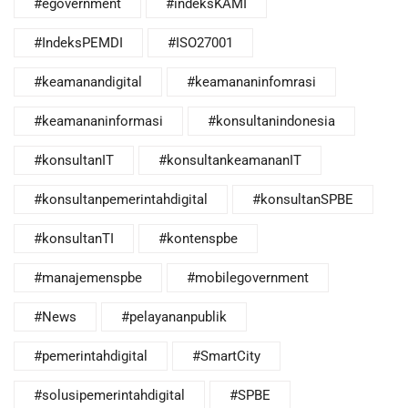
#egovernment
#indeksKAMI
#IndeksPEMDI
#ISO27001
#keamanandigital
#keamananinfomrasi
#keamananinformasi
#konsultanindonesia
#konsultanIT
#konsultankeamananIT
#konsultanpemerintahdigital
#konsultanSPBE
#konsultanTI
#kontenspbe
#manajemenspbe
#mobilegovernment
#News
#pelayananpublik
#pemerintahdigital
#SmartCity
#solusipemerintahdigital
#SPBE