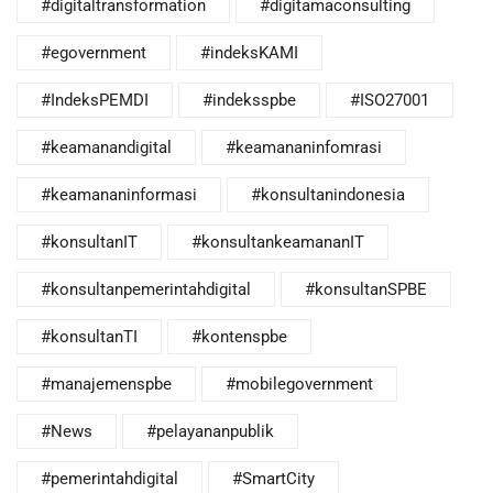
#digitaltransformation
#digitamaconsulting
#egovernment
#indeksKAMI
#IndeksPEMDI
#indeksspbe
#ISO27001
#keamanandigital
#keamananinfomrasi
#keamananinformasi
#konsultanindonesia
#konsultanIT
#konsultankeamananIT
#konsultanpemerintahdigital
#konsultanSPBE
#konsultanTI
#kontenspbe
#manajemenspbe
#mobilegovernment
#News
#pelayananpublik
#pemerintahdigital
#SmartCity