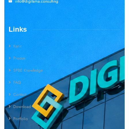
info@digitama.consulting
Links
Karir
Produk
SPBE Knowledge
FAQ
Contact
Download
Portfolio