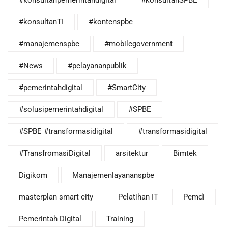
#konsultanpemerintahdigital
#konsultanSPBE
#konsultanTI
#kontenspbe
#manajemenspbe
#mobilegovernment
#News
#pelayananpublik
#pemerintahdigital
#SmartCity
#solusipemerintahdigital
#SPBE
#SPBE #transformasidigital
#transformasidigital
#TransfromasiDigital
arsitektur
Bimtek
Digikom
Manajemenlayananspbe
masterplan smart city
Pelatihan IT
Pemdi
Pemerintah Digital
Training