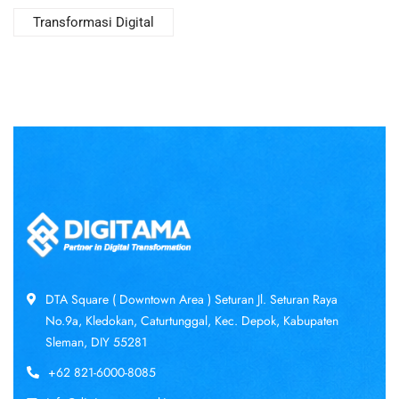
Transformasi Digital
DTA Square ( Downtown Area ) Seturan Jl. Seturan Raya
No.9a, Kledokan, Caturtunggal, Kec. Depok, Kabupaten
Sleman, DIY 55281
+62 821-6000-8085