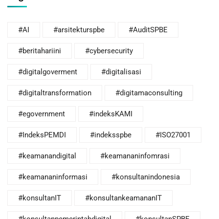
#AI
#arsitekturspbe
#AuditSPBE
#beritahariini
#cybersecurity
#digitalgoverment
#digitalisasi
#digitaltransformation
#digitamaconsulting
#egovernment
#indeksKAMI
#IndeksPEMDI
#indeksspbe
#ISO27001
#keamanandigital
#keamananinfomrasi
#keamananinformasi
#konsultanindonesia
#konsultanIT
#konsultankeamananIT