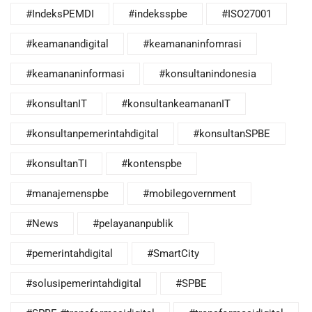
#IndeksPEMDI
#indeksspbe
#ISO27001
#keamanandigital
#keamananinfomrasi
#keamananinformasi
#konsultanindonesia
#konsultanIT
#konsultankeamananIT
#konsultanpemerintahdigital
#konsultanSPBE
#konsultanTI
#kontenspbe
#manajemenspbe
#mobilegovernment
#News
#pelayananpublik
#pemerintahdigital
#SmartCity
#solusipemerintahdigital
#SPBE