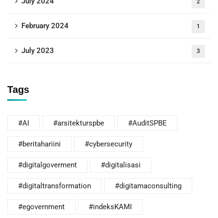
July 2024
2
February 2024
1
July 2023
3
Tags
#AI
#arsitekturspbe
#AuditSPBE
#beritahariini
#cybersecurity
#digitalgoverment
#digitalisasi
#digitaltransformation
#digitamaconsulting
#egovernment
#indeksKAMI