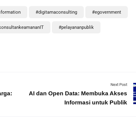
sformation
#digitamaconsulting
#egovernment
konsultankeamananIT
#pelayananpublik
Next Post
arga:
AI dan Open Data: Membuka Akses
Informasi untuk Publik