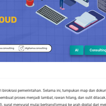
AI
Consultin
i birokrasi pemerintahan. Selama ini, tumpukan map dan dok
membuat proses menjadi lambat, rawan hilang, dan sulit dilacak
AI), surat menyurat mulai bertransformasi ke arah digital dari me