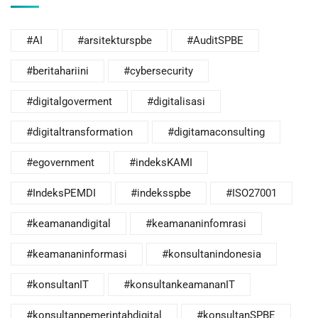
#AI
#arsitekturspbe
#AuditSPBE
#beritahariini
#cybersecurity
#digitalgoverment
#digitalisasi
#digitaltransformation
#digitamaconsulting
#egovernment
#indeksKAMI
#IndeksPEMDI
#indeksspbe
#ISO27001
#keamanandigital
#keamananinfomrasi
#keamananinformasi
#konsultanindonesia
#konsultanIT
#konsultankeamananIT
#konsultanpemerintahdigital
#konsultanSPBE