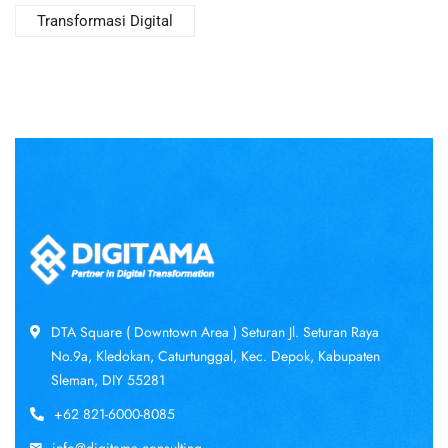
Transformasi Digital
DTA Square ( Downtown Area ) Seturan Jl. Seturan Raya
No.9a, Kledokan, Caturtunggal, Kec. Depok, Kabupaten
Sleman, DIY 55281
+62 821-6000-8085