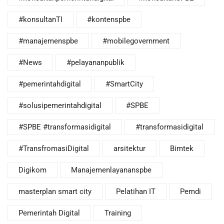
#konsultanTI
#kontenspbe
#manajemenspbe
#mobilegovernment
#News
#pelayananpublik
#pemerintahdigital
#SmartCity
#solusipemerintahdigital
#SPBE
#SPBE #transformasidigital
#transformasidigital
#TransfromasiDigital
arsitektur
Bimtek
Digikom
Manajemenlayananspbe
masterplan smart city
Pelatihan IT
Pemdi
Pemerintah Digital
Training