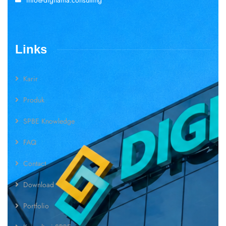
info@digitama.consulting
Links
Karir
Produk
SPBE Knowledge
FAQ
Contact
Download
Portfolio