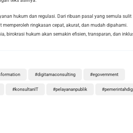
gan teks aslinya.
anan hukum dan regulasi. Dari ribuan pasal yang semula sulit
at memperoleh ringkasan cepat, akurat, dan mudah dipahami.
birokrasi hukum akan semakin efisien, transparan, dan inklus
sformation
#digitamaconsulting
#egovernment
#konsultanIT
#pelayananpublik
#pemerintahdigi