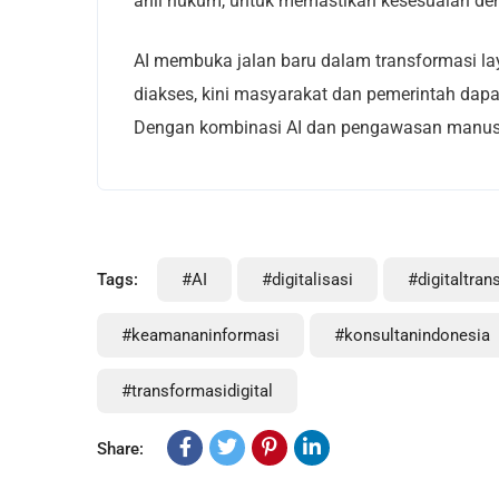
ahli hukum, untuk memastikan kesesuaian den
AI membuka jalan baru dalam transformasi lay
diakses, kini masyarakat dan pemerintah dap
Dengan kombinasi AI dan pengawasan manusia, 
Tags:
#AI
#digitalisasi
#digitaltran
#keamananinformasi
#konsultanindonesia
#transformasidigital
Share: