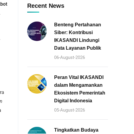
tbot
Recent News
,
Benteng Pertahanan
Siber: Kontribusi
,
IKASANDI Lindungi
Data Layanan Publik
06-August-2026
Peran Vital IKASANDI
dalam Mengamankan
ra
Ekosistem Pemerintah
Digital Indonesia
n
a
05-August-2026
Tingkatkan Budaya