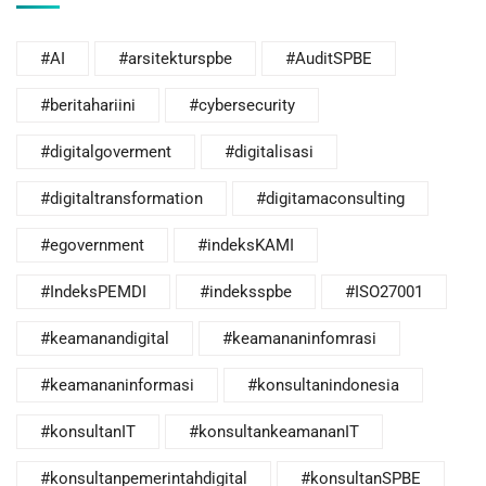
#AI
#arsitekturspbe
#AuditSPBE
#beritahariini
#cybersecurity
#digitalgoverment
#digitalisasi
#digitaltransformation
#digitamaconsulting
#egovernment
#indeksKAMI
#IndeksPEMDI
#indeksspbe
#ISO27001
#keamanandigital
#keamananinfomrasi
#keamananinformasi
#konsultanindonesia
#konsultanIT
#konsultankeamananIT
#konsultanpemerintahdigital
#konsultanSPBE