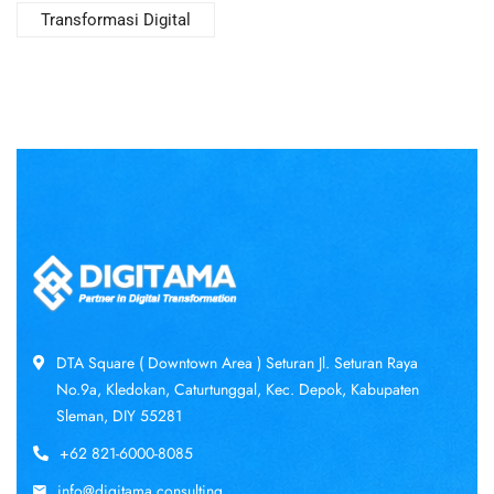
Transformasi Digital
DTA Square ( Downtown Area ) Seturan Jl. Seturan Raya
No.9a, Kledokan, Caturtunggal, Kec. Depok, Kabupaten
Sleman, DIY 55281
+62 821-6000-8085
info@digitama.consulting