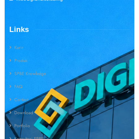
Links
Karir
Produk
SPBE Knowledge
FAQ
Contact
Download
Portfolio
Konsultasi SPBE