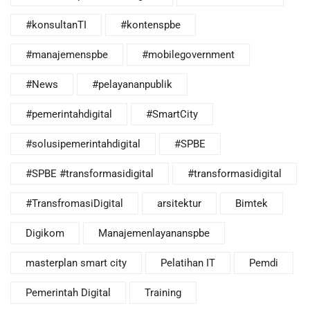
#konsultanTI
#kontenspbe
#manajemenspbe
#mobilegovernment
#News
#pelayananpublik
#pemerintahdigital
#SmartCity
#solusipemerintahdigital
#SPBE
#SPBE #transformasidigital
#transformasidigital
#TransfromasiDigital
arsitektur
Bimtek
Digikom
Manajemenlayananspbe
masterplan smart city
Pelatihan IT
Pemdi
Pemerintah Digital
Training