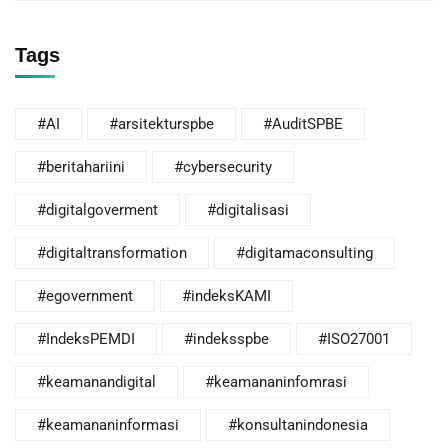
Tags
#AI
#arsitekturspbe
#AuditSPBE
#beritahariini
#cybersecurity
#digitalgoverment
#digitalisasi
#digitaltransformation
#digitamaconsulting
#egovernment
#indeksKAMI
#IndeksPEMDI
#indeksspbe
#ISO27001
#keamanandigital
#keamananinfomrasi
#keamananinformasi
#konsultanindonesia