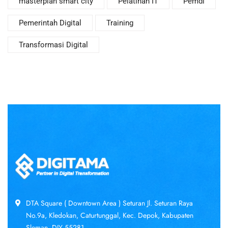
masterplan smart city
Pelatihan IT
Pemdi
Pemerintah Digital
Training
Transformasi Digital
DTA Square ( Downtown Area ) Seturan Jl. Seturan Raya
No.9a, Kledokan, Caturtunggal, Kec. Depok, Kabupaten
Sleman, DIY 55281