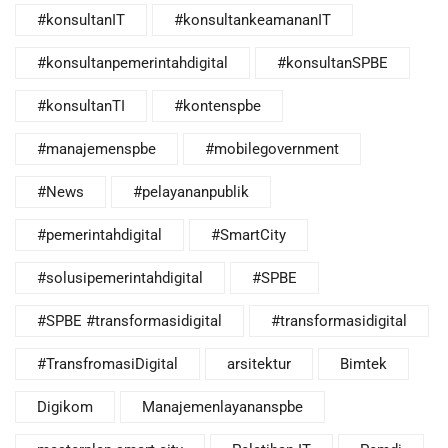
#konsultanIT
#konsultankeamananIT
#konsultanpemerintahdigital
#konsultanSPBE
#konsultanTI
#kontenspbe
#manajemenspbe
#mobilegovernment
#News
#pelayananpublik
#pemerintahdigital
#SmartCity
#solusipemerintahdigital
#SPBE
#SPBE #transformasidigital
#transformasidigital
#TransfromasiDigital
arsitektur
Bimtek
Digikom
Manajemenlayananspbe