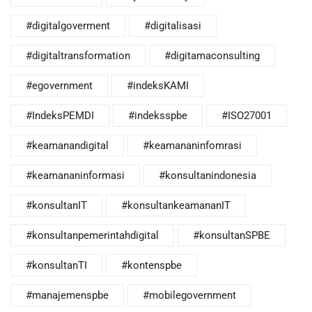
#digitalgoverment
#digitalisasi
#digitaltransformation
#digitamaconsulting
#egovernment
#indeksKAMI
#IndeksPEMDI
#indeksspbe
#ISO27001
#keamanandigital
#keamananinfomrasi
#keamananinformasi
#konsultanindonesia
#konsultanIT
#konsultankeamananIT
#konsultanpemerintahdigital
#konsultanSPBE
#konsultanTI
#kontenspbe
#manajemenspbe
#mobilegovernment