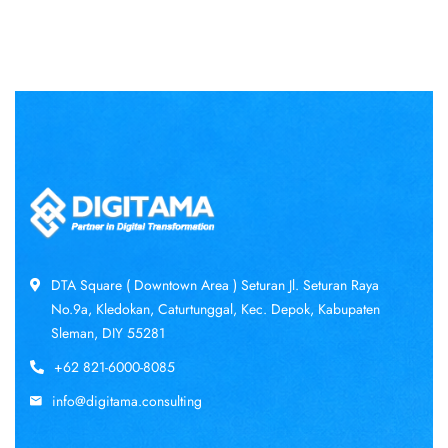
DTA Square ( Downtown Area ) Seturan Jl. Seturan Raya
No.9a, Kledokan, Caturtunggal, Kec. Depok, Kabupaten
Sleman, DIY 55281
+62 821-6000-8085
info@digitama.consulting