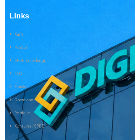
Links
Karir
Produk
SPBE Knowledge
FAQ
Contact
Download
Portfolio
Konsultasi SPBE