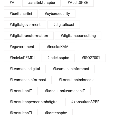
#AI
#arsitekturspbe
#AuditSPBE
#beritahariini
#cybersecurity
#digitalgoverment
#digitalisasi
#digitaltransformation
#digitamaconsulting
#egovernment
#indeksKAMI
#IndeksPEMDI
#indeksspbe
#ISO27001
#keamanandigital
#keamananinfomrasi
#keamananinformasi
#konsultanindonesia
#konsultanIT
#konsultankeamananIT
#konsultanpemerintahdigital
#konsultanSPBE
#konsultanTI
#kontenspbe