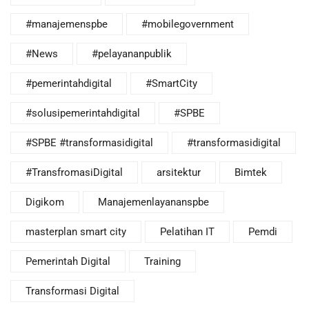
#manajemenspbe
#mobilegovernment
#News
#pelayananpublik
#pemerintahdigital
#SmartCity
#solusipemerintahdigital
#SPBE
#SPBE #transformasidigital
#transformasidigital
#TransfromasiDigital
arsitektur
Bimtek
Digikom
Manajemenlayananspbe
masterplan smart city
Pelatihan IT
Pemdi
Pemerintah Digital
Training
Transformasi Digital