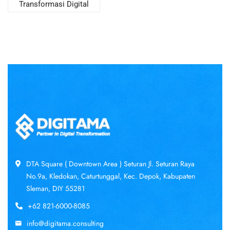
Transformasi Digital
DTA Square ( Downtown Area ) Seturan Jl. Seturan Raya
No.9a, Kledokan, Caturtunggal, Kec. Depok, Kabupaten
Sleman, DIY 55281
+62 821-6000-8085
info@digitama.consulting