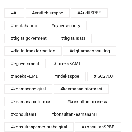
#AI
#arsitekturspbe
#AuditSPBE
#beritahariini
#cybersecurity
#digitalgoverment
#digitalisasi
#digitaltransformation
#digitamaconsulting
#egovernment
#indeksKAMI
#IndeksPEMDI
#indeksspbe
#ISO27001
#keamanandigital
#keamananinfomrasi
#keamananinformasi
#konsultanindonesia
#konsultanIT
#konsultankeamananIT
#konsultanpemerintahdigital
#konsultanSPBE