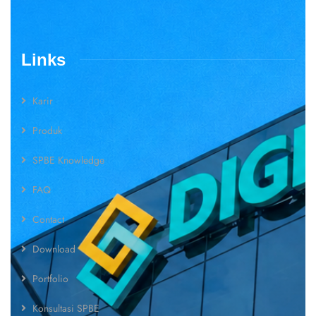
Links
Karir
Produk
SPBE Knowledge
FAQ
Contact
Download
Portfolio
Konsultasi SPBE