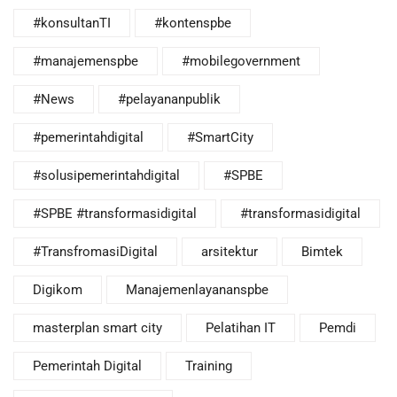
#konsultanTI
#kontenspbe
#manajemenspbe
#mobilegovernment
#News
#pelayananpublik
#pemerintahdigital
#SmartCity
#solusipemerintahdigital
#SPBE
#SPBE #transformasidigital
#transformasidigital
#TransfromasiDigital
arsitektur
Bimtek
Digikom
Manajemenlayananspbe
masterplan smart city
Pelatihan IT
Pemdi
Pemerintah Digital
Training