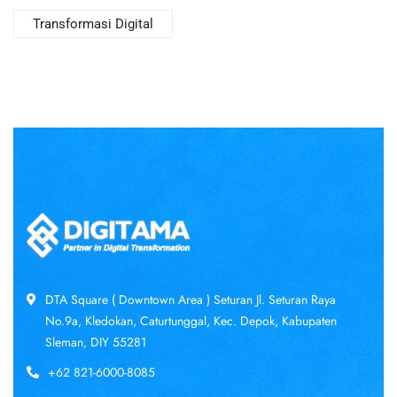
Transformasi Digital
DTA Square ( Downtown Area ) Seturan Jl. Seturan Raya
No.9a, Kledokan, Caturtunggal, Kec. Depok, Kabupaten
Sleman, DIY 55281
+62 821-6000-8085