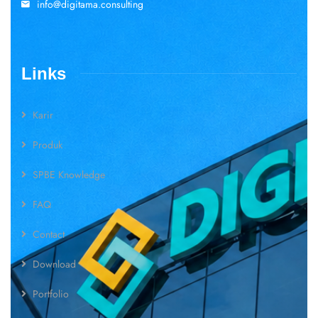
info@digitama.consulting
Links
Karir
Produk
SPBE Knowledge
FAQ
Contact
Download
Portfolio