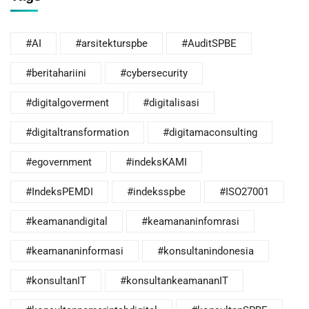
#AI
#arsitekturspbe
#AuditSPBE
#beritahariini
#cybersecurity
#digitalgoverment
#digitalisasi
#digitaltransformation
#digitamaconsulting
#egovernment
#indeksKAMI
#IndeksPEMDI
#indeksspbe
#ISO27001
#keamanandigital
#keamananinfomrasi
#keamananinformasi
#konsultanindonesia
#konsultanIT
#konsultankeamananIT