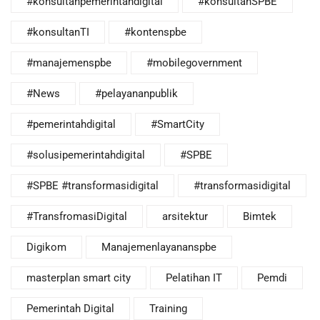
#konsultanpemerintahdigital
#konsultanSPBE
#konsultanTI
#kontenspbe
#manajemenspbe
#mobilegovernment
#News
#pelayananpublik
#pemerintahdigital
#SmartCity
#solusipemerintahdigital
#SPBE
#SPBE #transformasidigital
#transformasidigital
#TransfromasiDigital
arsitektur
Bimtek
Digikom
Manajemenlayananspbe
masterplan smart city
Pelatihan IT
Pemdi
Pemerintah Digital
Training