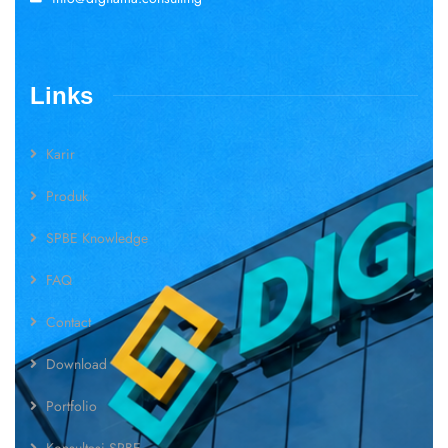
Links
Karir
Produk
SPBE Knowledge
FAQ
Contact
Download
Portfolio
Konsultasi SPBE