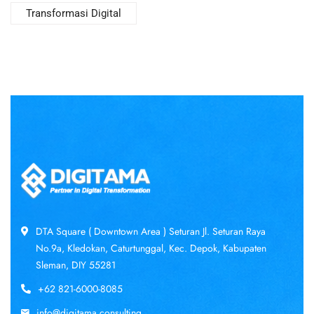
Transformasi Digital
DTA Square ( Downtown Area ) Seturan Jl. Seturan Raya
No.9a, Kledokan, Caturtunggal, Kec. Depok, Kabupaten
Sleman, DIY 55281
+62 821-6000-8085
info@digitama.consulting