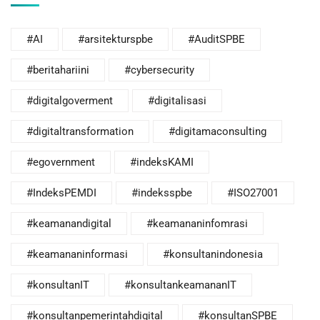
#AI
#arsitekturspbe
#AuditSPBE
#beritahariini
#cybersecurity
#digitalgoverment
#digitalisasi
#digitaltransformation
#digitamaconsulting
#egovernment
#indeksKAMI
#IndeksPEMDI
#indeksspbe
#ISO27001
#keamanandigital
#keamananinfomrasi
#keamananinformasi
#konsultanindonesia
#konsultanIT
#konsultankeamananIT
#konsultanpemerintahdigital
#konsultanSPBE