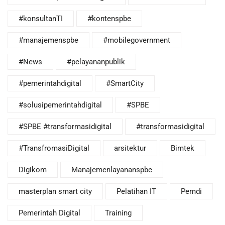
#konsultanTI
#kontenspbe
#manajemenspbe
#mobilegovernment
#News
#pelayananpublik
#pemerintahdigital
#SmartCity
#solusipemerintahdigital
#SPBE
#SPBE #transformasidigital
#transformasidigital
#TransfromasiDigital
arsitektur
Bimtek
Digikom
Manajemenlayananspbe
masterplan smart city
Pelatihan IT
Pemdi
Pemerintah Digital
Training