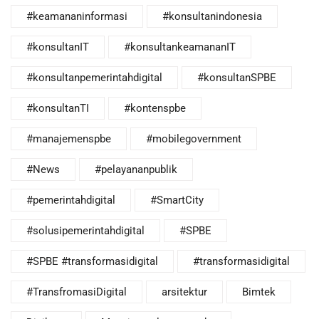
#keamananinformasi
#konsultanindonesia
#konsultanIT
#konsultankeamananIT
#konsultanpemerintahdigital
#konsultanSPBE
#konsultanTI
#kontenspbe
#manajemenspbe
#mobilegovernment
#News
#pelayananpublik
#pemerintahdigital
#SmartCity
#solusipemerintahdigital
#SPBE
#SPBE #transformasidigital
#transformasidigital
#TransfromasiDigital
arsitektur
Bimtek