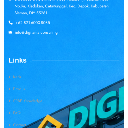
No.9a, Kledokan, Caturtunggal, Kec. Depok, Kabupaten
Sleman, DIY 55281
+62 821-6000-8085
info@digitama.consulting
Links
Karir
Produk
SPBE Knowledge
FAQ
Contact