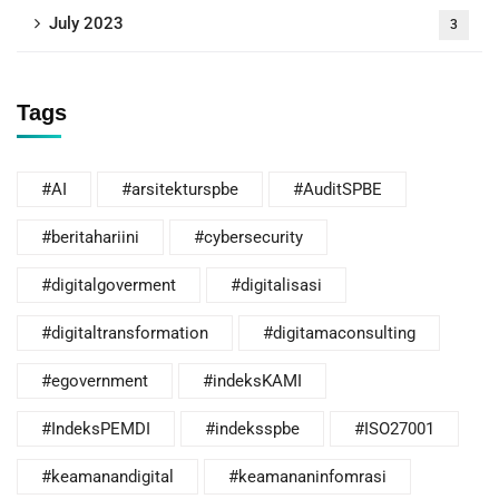
July 2023
3
Tags
#AI
#arsitekturspbe
#AuditSPBE
#beritahariini
#cybersecurity
#digitalgoverment
#digitalisasi
#digitaltransformation
#digitamaconsulting
#egovernment
#indeksKAMI
#IndeksPEMDI
#indeksspbe
#ISO27001
#keamanandigital
#keamananinfomrasi