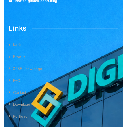
info@digitama.consulting
Links
Karir
Produk
SPBE Knowledge
FAQ
Contact
Download
Portfolio