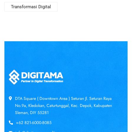
Transformasi Digital
DTA Square ( Downtown Area ) Seturan Jl. Seturan Raya
No.9a, Kledokan, Caturtunggal, Kec. Depok, Kabupaten
Sleman, DIY 55281
+62 821-6000-8085