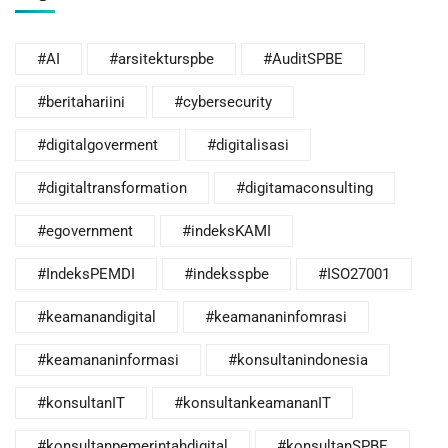
#AI
#arsitekturspbe
#AuditSPBE
#beritahariini
#cybersecurity
#digitalgoverment
#digitalisasi
#digitaltransformation
#digitamaconsulting
#egovernment
#indeksKAMI
#IndeksPEMDI
#indeksspbe
#ISO27001
#keamanandigital
#keamananinfomrasi
#keamananinformasi
#konsultanindonesia
#konsultanIT
#konsultankeamananIT
#konsultanpemerintahdigital
#konsultanSPBE