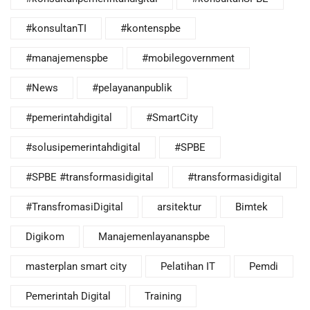
#konsultanTI
#kontenspbe
#manajemenspbe
#mobilegovernment
#News
#pelayananpublik
#pemerintahdigital
#SmartCity
#solusipemerintahdigital
#SPBE
#SPBE #transformasidigital
#transformasidigital
#TransfromasiDigital
arsitektur
Bimtek
Digikom
Manajemenlayananspbe
masterplan smart city
Pelatihan IT
Pemdi
Pemerintah Digital
Training