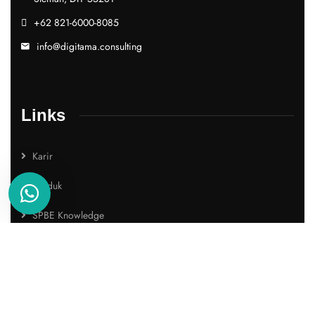
+62 821-6000-8085
info@digitama.consulting
Links
Karir
Produk
SPBE Knowledge
FAQ
Contact
Download