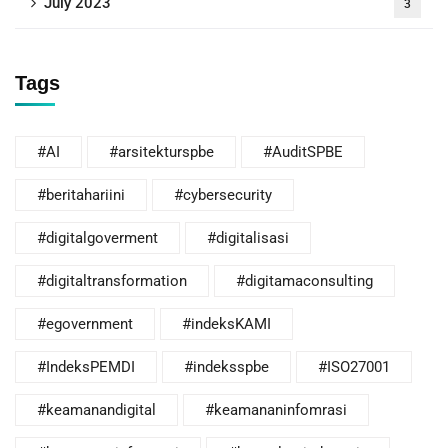
July 2023
3
Tags
#AI
#arsitekturspbe
#AuditSPBE
#beritahariini
#cybersecurity
#digitalgoverment
#digitalisasi
#digitaltransformation
#digitamaconsulting
#egovernment
#indeksKAMI
#IndeksPEMDI
#indeksspbe
#ISO27001
#keamanandigital
#keamananinfomrasi