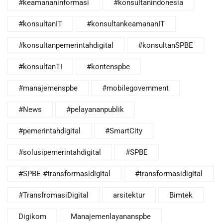
#keamananinformasi
#konsultanindonesia
#konsultanIT
#konsultankeamananIT
#konsultanpemerintahdigital
#konsultanSPBE
#konsultanTI
#kontenspbe
#manajemenspbe
#mobilegovernment
#News
#pelayananpublik
#pemerintahdigital
#SmartCity
#solusipemerintahdigital
#SPBE
#SPBE #transformasidigital
#transformasidigital
#TransfromasiDigital
arsitektur
Bimtek
Digikom
Manajemenlayananspbe