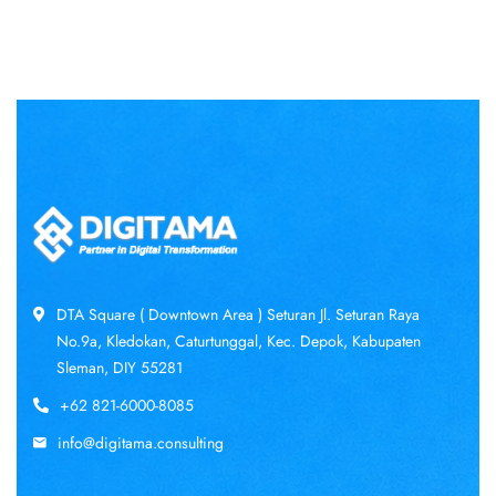
DTA Square ( Downtown Area ) Seturan Jl. Seturan Raya
No.9a, Kledokan, Caturtunggal, Kec. Depok, Kabupaten
Sleman, DIY 55281
+62 821-6000-8085
info@digitama.consulting