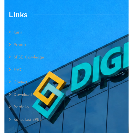
Links
Karir
Produk
SPBE Knowledge
FAQ
Contact
Download
Portfolio
Konsultasi SPBE