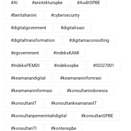
#AI
#arsitekturspbe
#AuditSPBE
#beritahariini
#cybersecurity
#digitalgoverment
#digitalisasi
#digitaltransformation
#digitamaconsulting
#egovernment
#indeksKAMI
#IndeksPEMDI
#indeksspbe
#ISO27001
#keamanandigital
#keamananinfomrasi
#keamananinformasi
#konsultanindonesia
#konsultanIT
#konsultankeamananIT
#konsultanpemerintahdigital
#konsultanSPBE
#konsultanTI
#kontenspbe