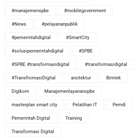
#manajemenspbe
#mobilegovernment
#News
#pelayananpublik
#pemerintahdigital
#SmartCity
#solusipemerintahdigital
#SPBE
#SPBE #transformasidigital
#transformasidigital
#TransfromasiDigital
arsitektur
Bimtek
Digikom
Manajemenlayananspbe
masterplan smart city
Pelatihan IT
Pemdi
Pemerintah Digital
Training
Transformasi Digital