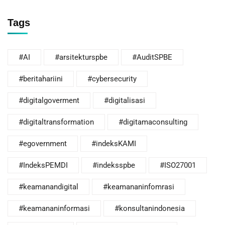
Tags
#AI
#arsitekturspbe
#AuditSPBE
#beritahariini
#cybersecurity
#digitalgoverment
#digitalisasi
#digitaltransformation
#digitamaconsulting
#egovernment
#indeksKAMI
#IndeksPEMDI
#indeksspbe
#ISO27001
#keamanandigital
#keamananinfomrasi
#keamananinformasi
#konsultanindonesia