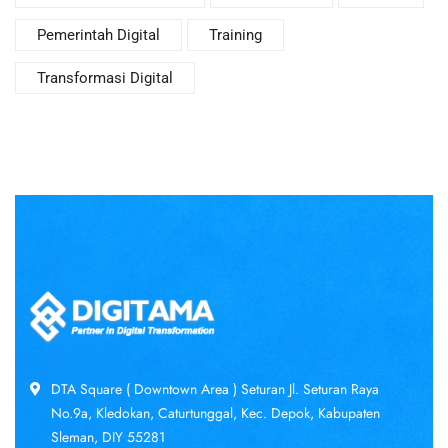
Pemerintah Digital
Training
Transformasi Digital
DTA Square ( Downtown Area ) Seturan Jl. Seturan Raya
No.9a, Kledokan, Caturtunggal, Kec. Depok, Kabupaten
Sleman, DIY 55281