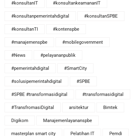
#konsultanIT
#konsultankeamananIT
#konsultanpemerintahdigital
#konsultanSPBE
#konsultanTI
#kontenspbe
#manajemenspbe
#mobilegovernment
#News
#pelayananpublik
#pemerintahdigital
#SmartCity
#solusipemerintahdigital
#SPBE
#SPBE #transformasidigital
#transformasidigital
#TransfromasiDigital
arsitektur
Bimtek
Digikom
Manajemenlayananspbe
masterplan smart city
Pelatihan IT
Pemdi