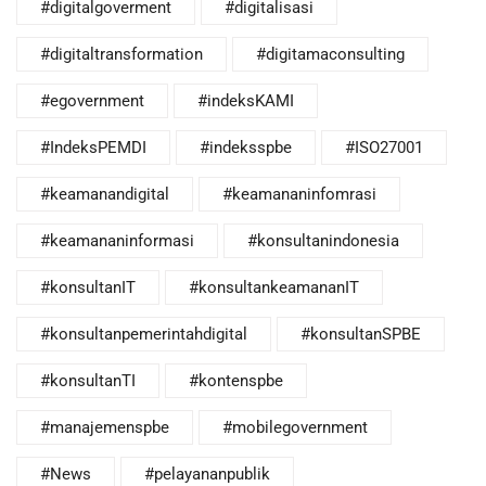
#digitalgoverment
#digitalisasi
#digitaltransformation
#digitamaconsulting
#egovernment
#indeksKAMI
#IndeksPEMDI
#indeksspbe
#ISO27001
#keamanandigital
#keamananinfomrasi
#keamananinformasi
#konsultanindonesia
#konsultanIT
#konsultankeamananIT
#konsultanpemerintahdigital
#konsultanSPBE
#konsultanTI
#kontenspbe
#manajemenspbe
#mobilegovernment
#News
#pelayananpublik