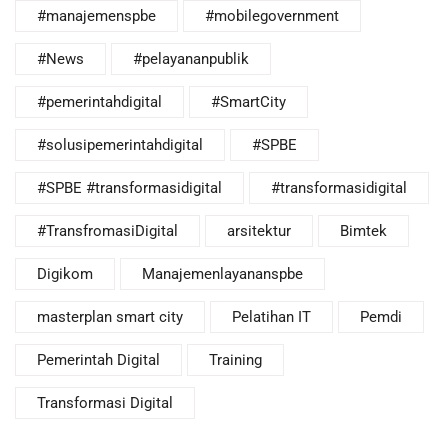
#manajemenspbe
#mobilegovernment
#News
#pelayananpublik
#pemerintahdigital
#SmartCity
#solusipemerintahdigital
#SPBE
#SPBE #transformasidigital
#transformasidigital
#TransfromasiDigital
arsitektur
Bimtek
Digikom
Manajemenlayananspbe
masterplan smart city
Pelatihan IT
Pemdi
Pemerintah Digital
Training
Transformasi Digital