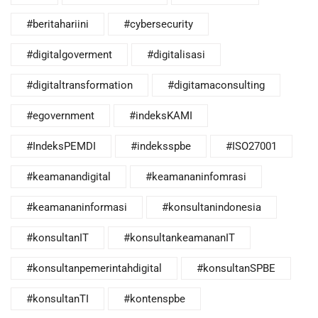
#beritahariini
#cybersecurity
#digitalgoverment
#digitalisasi
#digitaltransformation
#digitamaconsulting
#egovernment
#indeksKAMI
#IndeksPEMDI
#indeksspbe
#ISO27001
#keamanandigital
#keamananinfomrasi
#keamananinformasi
#konsultanindonesia
#konsultanIT
#konsultankeamananIT
#konsultanpemerintahdigital
#konsultanSPBE
#konsultanTI
#kontenspbe