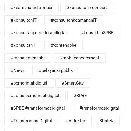
#keamananinformasi
#konsultanindonesia
#konsultanIT
#konsultankeamananIT
#konsultanpemerintahdigital
#konsultanSPBE
#konsultanTI
#kontenspbe
#manajemenspbe
#mobilegovernment
#News
#pelayananpublik
#pemerintahdigital
#SmartCity
#solusipemerintahdigital
#SPBE
#SPBE #transformasidigital
#transformasidigital
#TransfromasiDigital
arsitektur
Bimtek