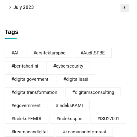
July 2023
3
Tags
#AI
#arsitekturspbe
#AuditSPBE
#beritahariini
#cybersecurity
#digitalgoverment
#digitalisasi
#digitaltransformation
#digitamaconsulting
#egovernment
#indeksKAMI
#IndeksPEMDI
#indeksspbe
#ISO27001
#keamanandigital
#keamananinfomrasi