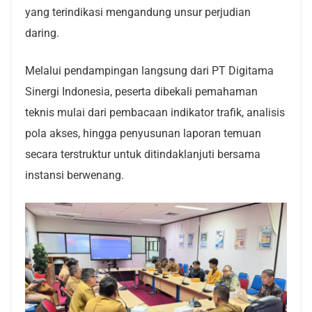
yang terindikasi mengandung unsur perjudian
daring.
Melalui pendampingan langsung dari PT Digitama
Sinergi Indonesia, peserta dibekali pemahaman
teknis mulai dari pembacaan indikator trafik, analisis
pola akses, hingga penyusunan laporan temuan
secara terstruktur untuk ditindaklanjuti bersama
instansi berwenang.