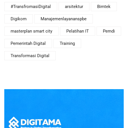
#TransfromasiDigital
arsitektur
Bimtek
Digikom
Manajemenlayananspbe
masterplan smart city
Pelatihan IT
Pemdi
Pemerintah Digital
Training
Transformasi Digital