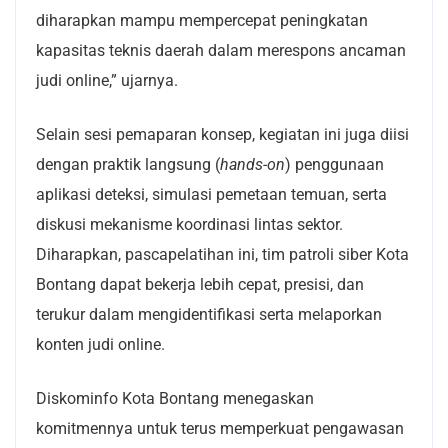
diharapkan mampu mempercepat peningkatan
kapasitas teknis daerah dalam merespons ancaman
judi online,” ujarnya.
Selain sesi pemaparan konsep, kegiatan ini juga diisi
dengan praktik langsung (
hands-on
) penggunaan
aplikasi deteksi, simulasi pemetaan temuan, serta
diskusi mekanisme koordinasi lintas sektor.
Diharapkan, pascapelatihan ini, tim patroli siber Kota
Bontang dapat bekerja lebih cepat, presisi, dan
terukur dalam mengidentifikasi serta melaporkan
konten judi online.
Diskominfo Kota Bontang menegaskan
komitmennya untuk terus memperkuat pengawasan