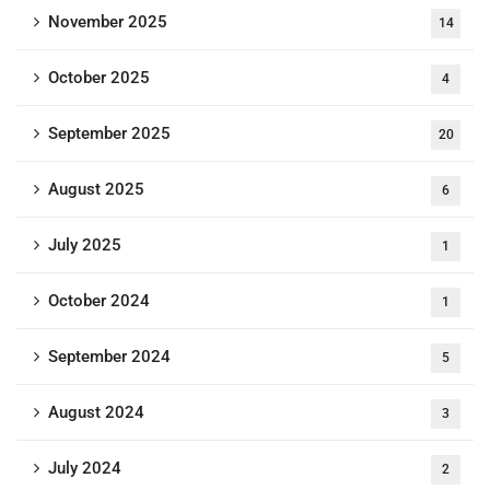
November 2025
14
October 2025
4
September 2025
20
August 2025
6
July 2025
1
October 2024
1
September 2024
5
August 2024
3
July 2024
2