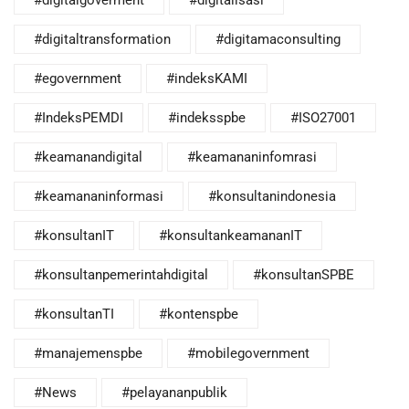
#digitalgoverment
#digitalisasi
#digitaltransformation
#digitamaconsulting
#egovernment
#indeksKAMI
#IndeksPEMDI
#indeksspbe
#ISO27001
#keamanandigital
#keamananinfomrasi
#keamananinformasi
#konsultanindonesia
#konsultanIT
#konsultankeamananIT
#konsultanpemerintahdigital
#konsultanSPBE
#konsultanTI
#kontenspbe
#manajemenspbe
#mobilegovernment
#News
#pelayananpublik