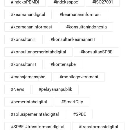
#IndeksPEMDI
#indeksspbe
#ISO27001
#keamanandigital
#keamananinfomrasi
#keamananinformasi
#konsultanindonesia
#konsultanIT
#konsultankeamananIT
#konsultanpemerintahdigital
#konsultanSPBE
#konsultanTI
#kontenspbe
#manajemenspbe
#mobilegovernment
#News
#pelayananpublik
#pemerintahdigital
#SmartCity
#solusipemerintahdigital
#SPBE
#SPBE #transformasidigital
#transformasidigital