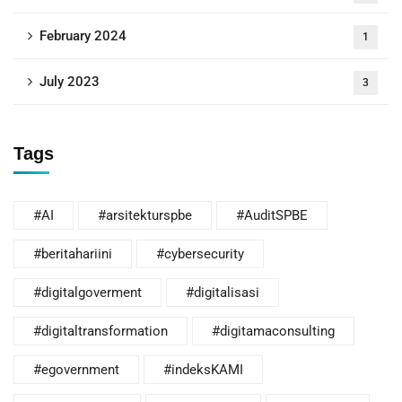
February 2024
1
July 2023
3
Tags
#AI
#arsitekturspbe
#AuditSPBE
#beritahariini
#cybersecurity
#digitalgoverment
#digitalisasi
#digitaltransformation
#digitamaconsulting
#egovernment
#indeksKAMI